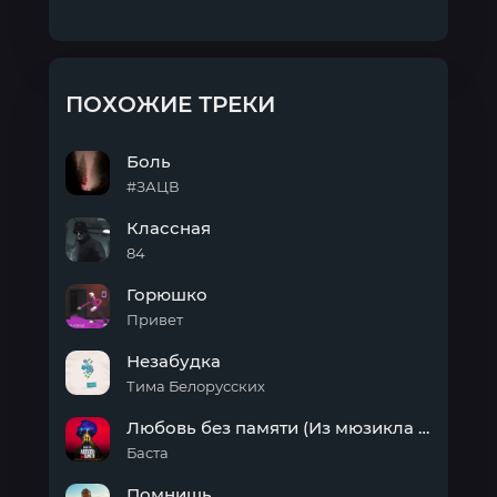
ПОХОЖИЕ ТРЕКИ
Боль
#ЗАЦВ
Боль
Классная
84
Классная
Горюшко
Привет
Горюшко
Незабудка
Тима Белорусских
Незабудка
Любовь без памяти (Из мюзикла «Любовь без памяти»)
Баста
Любовь
Помнишь