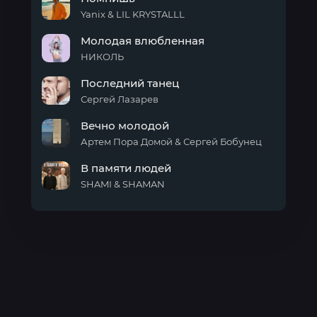
без
памяти
Yanix & LIL KRYSTALLL
(Из
Помнишь
мюзикла
Молодая влюбленная
«Любовь
НИКОЛЬ
без
Молодая
памяти»)
Последний танец
влюбленная
Сергей Лазарев
Последний
Вечно молодой
танец
Артем Пора Домой & Сергей Бобунец
Вечно
В памяти людей
молодой
SHAMI & SHAMAN
В
памяти
людей