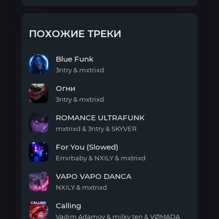
ПОХОЖИЕ ТРЕКИ
Blue Funk
3ntry & mxtrixd
Blue
Огни
Funk
3ntry & mxtrixd
Огни
ROMANCE ULTRAFUNK
mxtrixd & 3ntry & SKYVER
ROMANCE
For You (Slowed)
ULTRAFUNK
Errxrbaby & NXILY & mxtrixd
For
VAPO VAPO DANCA
You
(Slowed)
NXILY & mxtrixd
VAPO
Calling
VAPO
DANCA
Vadim Adamov & milky ten & VØMADA