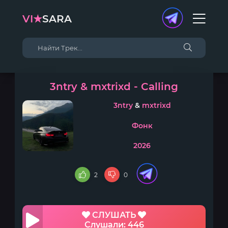
VI★
SARA
3ntry & mxtrixd - Calling
3ntry
&
mxtrixd
Фонк
2026
2
0
СЛУШАТЬ
Слушали: 446