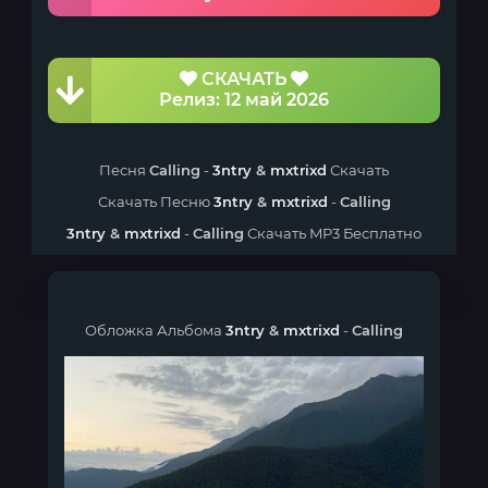
СКАЧАТЬ
Релиз: 12 май 2026
Песня
Calling
-
3ntry
&
mxtrixd
Скачать
Скачать Песню
3ntry
&
mxtrixd
-
Calling
3ntry
&
mxtrixd
-
Calling
Скачать MP3 Бесплатно
Обложка Альбома
3ntry
&
mxtrixd
-
Calling