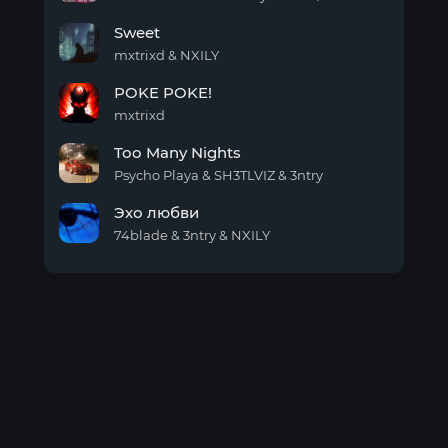
Calling
Sweet
mxtrixd & NXILY
Sweet
POKE POKE!
mxtrixd
POKE
Too Many Nights
POKE!
Psycho Playa & SH3TLVIZ & 3ntry
Too
Эхо любви
Many
Nights
74blade & 3ntry & NXILY
Эхо
любви