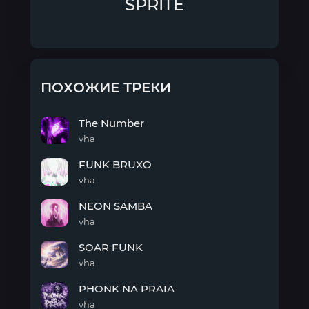
SPRITE
ПОХОЖИЕ ТРЕКИ
The Number
vha
The
FUNK BRUXO
Number
vha
FUNK
NEON SAMBA
BRUXO
vha
NEON
SOAR FUNK
SAMBA
vha
SOAR
PHONK NA PRAIA
FUNK
vha