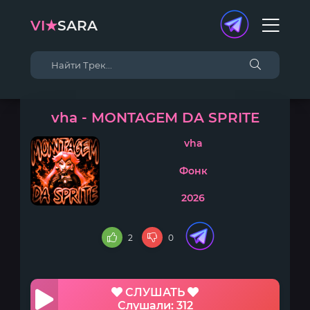
VI★
SARA
vha - MONTAGEM DA SPRITE
vha
Фонк
2026
2
0
СЛУШАТЬ
Слушали: 312