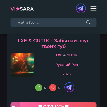
VI★
SARA
LXE & GUT1K - Забытый вкус
твоих губ
LXE
&
GUT1K
Русский Рэп
2026
0
0
СЛУШАТЬ