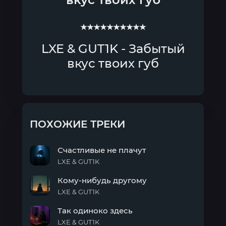
★★★★★★★★★★
LXE & GUT1K - Забытый
вкус твоих губ
ПОХОЖИЕ ТРЕКИ
Счастливые не плачут
LXE & GUT1K
Счастливые
Кому-нибудь другому
не
плачут
LXE & GUT1K
Кому-
Так одиноко здесь
нибудь
другому
LXE & GUT1K