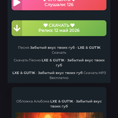
Слушали: 126
СКАЧАТЬ
Релиз: 12 май 2026
Песня
Забытый вкус твоих губ
-
LXE
&
GUT1K
Скачать
Скачать Песню
LXE
&
GUT1K
-
Забытый вкус твоих
губ
LXE
&
GUT1K
-
Забытый вкус твоих губ
Скачать MP3
Бесплатно
Обложка Альбома
LXE
&
GUT1K
-
Забытый вкус
твоих губ