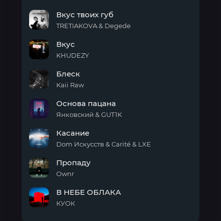
Так
Вкус твоих губ
одиноко
здесь
TRETIAKOVA & Degede
Вкус
Вкус
твоих
губ
KHUDEZY
Вкус
Блеск
Kaii Raw
Блеск
Основа пацана
Янковский & GUT1K
Основа
Касание
пацана
Dom Искусств & Carité & LXE
Касание
Пропаду
Ownr
Пропаду
В НЕБЕ ОБЛАКА
КУОК
В