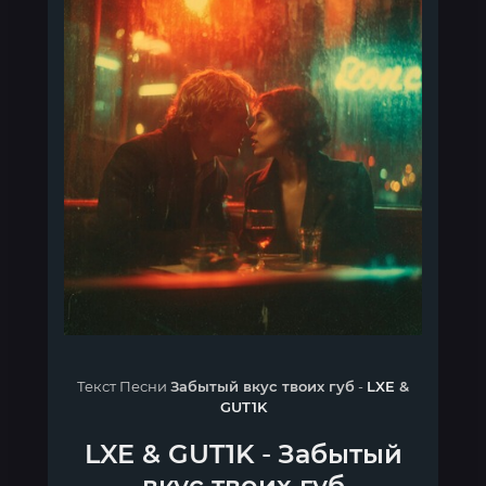
Текст Песни
Забытый вкус твоих губ
-
LXE
&
GUT1K
LXE
&
GUT1K
-
Забытый
вкус твоих губ