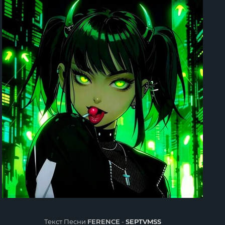
Текст Песни
FERENCE
-
SEPTVMSS