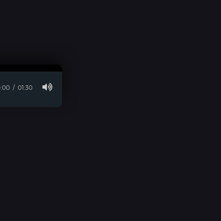
:00
01:30
© 2026 visara.ru » Для Связи:
E-Mail