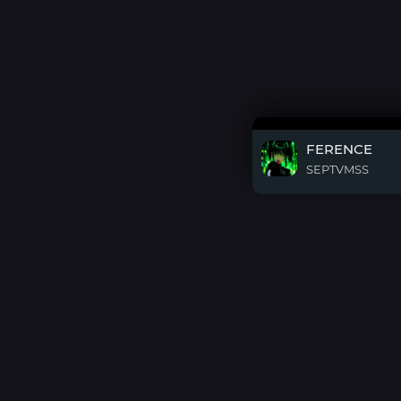
FERENCE
SEPTVMSS
DMCA