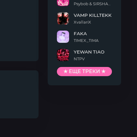
Psybob & SIRSHAAH
COLD
VAMP KILLTEKK
FLAME
XvallariX
VAMP
FAKA
KILLTEKK
TIMEX_TIMA
FAKA
YEWAN TIAO
NTPV
YEWAN
TIAO
★ ЕЩЕ ТРЕКИ ★