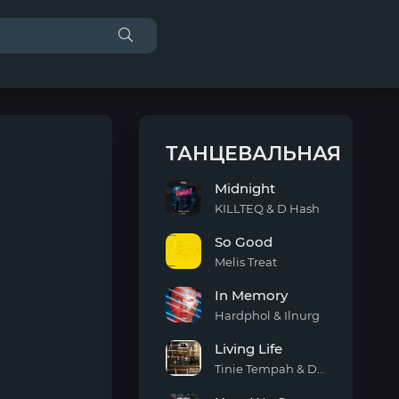
ТАНЦЕВАЛЬНАЯ
Midnight
KILLTEQ & D Hash
Midnight
So Good
Melis Treat
So
In Memory
Good
Hardphol & Ilnurg
In
Living Life
Memory
Tinie Tempah & Daecolm
Living