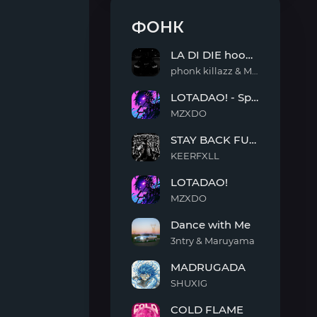
ФОНК
LA DI DIE hoodtrap
phonk killazz & MantiCxrs & Ka$per
LA
LOTADAO! - Sped Up
DI
DIE
MZXDO
hoodtrap
LOTADAO!
STAY BACK FUNK
-
Sped
KEERFXLL
Up
STAY
LOTADAO!
BACK
FUNK
MZXDO
LOTADAO!
Dance with Me
3ntry & Maruyama
Dance
MADRUGADA
with
Me
SHUXIG
MADRUGADA
COLD FLAME