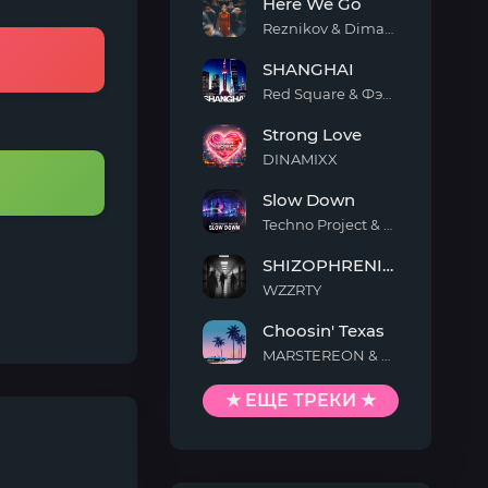
Here We Go
Life
Reznikov & Dimax White
Here
SHANGHAI
We
Go
Red Square & Фэйя & Хаосун
SHANGHAI
Strong Love
DINAMIXX
Strong
Slow Down
Love
Techno Project & Geny Tur
Slow
SHIZOPHRENIA (Slowed)
Down
WZZRTY
SHIZOPHRENIA
Choosin' Texas
(Slowed)
MARSTEREON & Deep Mage & Megan Ashworth
Choosin'
Texas
★ ЕЩЕ ТРЕКИ ★