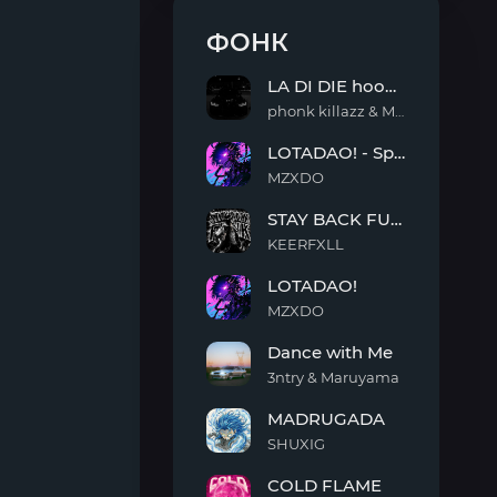
ФОНК
LA DI DIE hoodtrap
phonk killazz & MantiCxrs & Ka$per
LA
LOTADAO! - Sped Up
DI
DIE
MZXDO
hoodtrap
LOTADAO!
STAY BACK FUNK
-
Sped
KEERFXLL
Up
STAY
LOTADAO!
BACK
FUNK
MZXDO
LOTADAO!
Dance with Me
3ntry & Maruyama
Dance
MADRUGADA
with
Me
SHUXIG
MADRUGADA
COLD FLAME