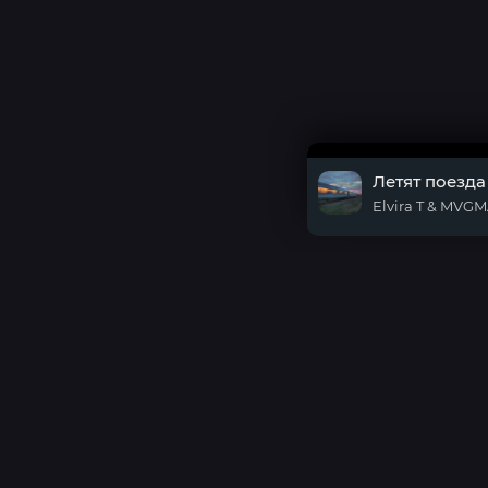
Летят поезда
Elvira T & MVG
DMCA