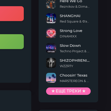
Here We Go
Life
Reznikov & Dimax White
Here
SHANGHAI
We
Go
Red Square & Фэйя & Хаосун
SHANGHAI
Strong Love
DINAMIXX
Strong
Slow Down
Love
Techno Project & Geny Tur
Slow
SHIZOPHRENIA (Slowed)
Down
WZZRTY
SHIZOPHRENIA
Choosin' Texas
(Slowed)
MARSTEREON & Deep Mage & Megan Ashworth
Choosin'
Texas
★ ЕЩЕ ТРЕКИ ★