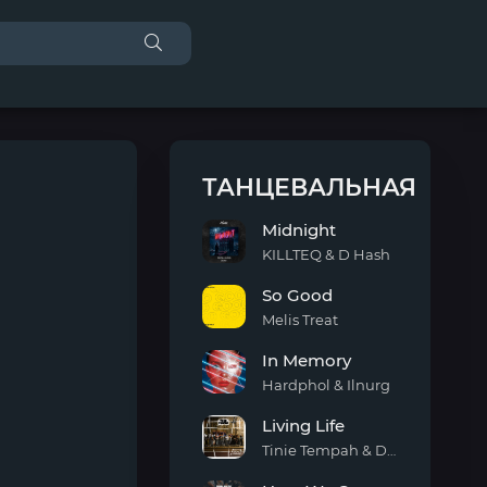
ТАНЦЕВАЛЬНАЯ
Midnight
KILLTEQ & D Hash
Midnight
So Good
Melis Treat
So
In Memory
Good
Hardphol & Ilnurg
In
Living Life
Memory
Tinie Tempah & Daecolm
Living