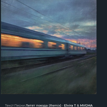
Текст Песни
Летят поезда (Remix)
-
Elvira T
&
MVGMA