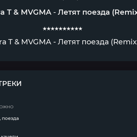
ra T
&
MVGMA
-
Летят поезда (Remix
★★★★★★★★★★
ira T & MVGMA - Летят поезда (Remix
ТРЕКИ
МОЖНО
 поезда
 качели