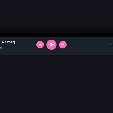
 (Remix)
00
MA