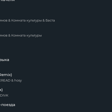
мов & Комната культуры & Баста
мов & Комната культуры
узыка
Remix)
WXREAD & hosy
x)
ODIVK
-поезда