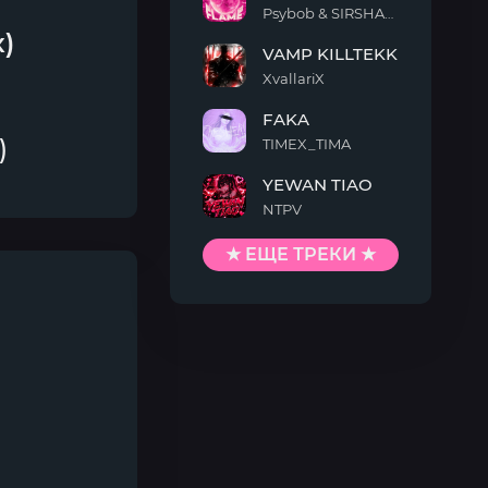
Psybob & SIRSHAAH
COLD
)
VAMP KILLTEKK
FLAME
XvallariX
VAMP
FAKA
KILLTEKK
)
TIMEX_TIMA
FAKA
YEWAN TIAO
NTPV
YEWAN
TIAO
★ ЕЩЕ ТРЕКИ ★