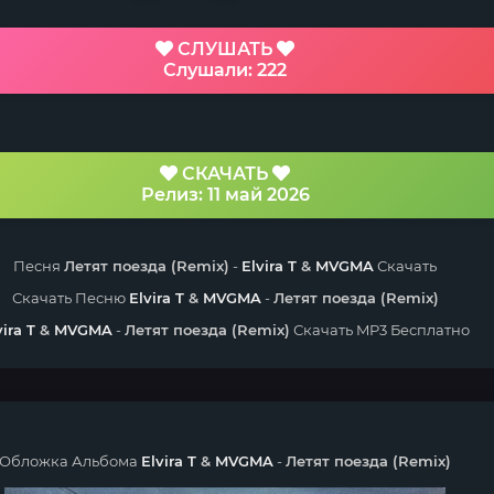
СЛУШАТЬ
Слушали: 222
СКАЧАТЬ
Релиз: 11 май 2026
Песня
Летят поезда (Remix)
-
Elvira T
&
MVGMA
Скачать
Скачать Песню
Elvira T
&
MVGMA
-
Летят поезда (Remix)
vira T
&
MVGMA
-
Летят поезда (Remix)
Скачать MP3 Бесплатно
Обложка Альбома
Elvira T
&
MVGMA
-
Летят поезда (Remix)