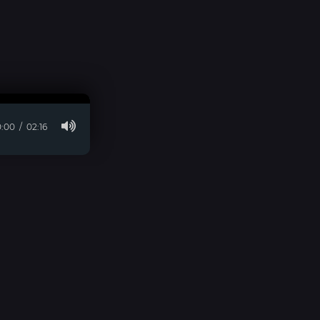
:00
02:16
© 2026 visara.ru » Для Связи:
E-Mail