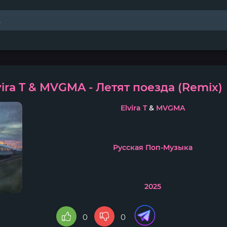
vira T & MVGMA - Летят поезда (Remix)
Elvira T
&
MVGMA
Русская Поп-Музыка
2025
0
0