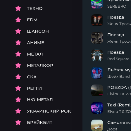
поезда
SEREBRO
ТЕХНО
Крылатые
Поезда
качели
EDM
Женя Трофи
Поезда
ШАНСОН
Поезда
Женя Трофи
АНИМЕ
Поезда
Поезда
МЕТАЛ
Red Square
Поезда
МЕТАЛКОР
Льётся м
СКА
Шейх Band
Льётся
POEZDA (
РЕГГИ
музыка
Elvira T & 
НЮ-МЕТАЛ
POEZDA
Taxi (Remi
(Remix)
УКРАИНСКИЙ РОК
Elvira T & Z
Taxi
БРЕЙКБИТ
Самолёты
(Remix)
Дора