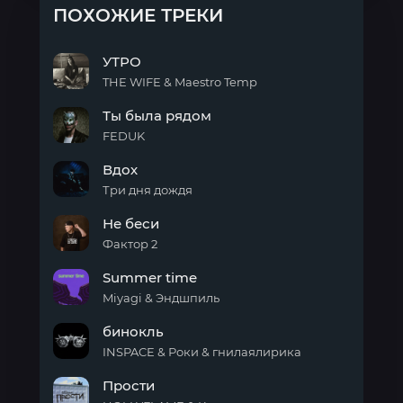
ПОХОЖИЕ ТРЕКИ
УТРО
THE WIFE & Maestro Temp
УТРО
Ты была рядом
FEDUK
Ты
Вдох
была
рядом
Три дня дождя
Вдох
Не беси
Фактор 2
Не
Summer time
беси
Miyagi & Эндшпиль
Summer
бинокль
time
INSPACE & Роки & гнилаялирика
бинокль
Прости