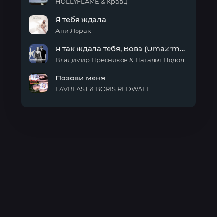
HOLLYFLAME & Кравц
Прости
Я тебя ждала
Ани Лорак
Я
Я так ждала тебя, Вова (Uma2rman "Звёзды считают нас")
тебя
ждала
Владимир Пресняков & Наталья Подольская & Uma2rman
Я так
Позови меня
ждала
тебя,
LAVBLAST & BORIS REDWALL
Вова
Позови
(Uma2rman
меня
"Звёзды
считают
нас")