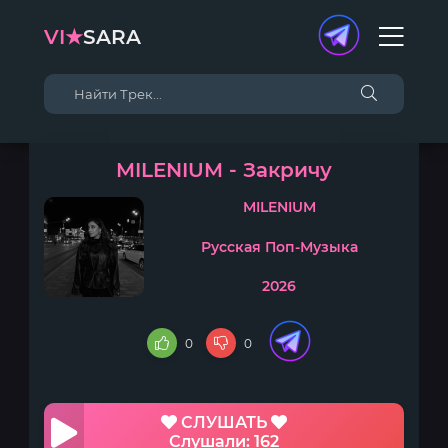
VI★
SARA
MILENIUM - Закричу
MILENIUM
Русская Поп-Музыка
2026
0
0
СЛУШАТЬ
Слушали: 162