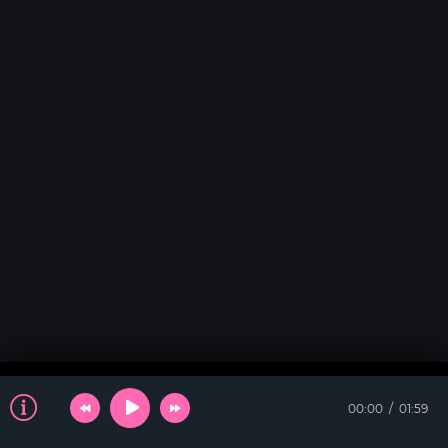
00:00
01:59