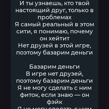
И ты узнаешь, кто твой
настоящий друг, только в
проблемах
Я самый реальный в этом
сити, я понимаю, почему
он хейтит
Нет друзей в этой игре,
поэтому базарим деньги
Базарим деньги
В игре нет друзей,
поэтому базарим деньги
Я не могу сделать с ним
фиток, если знаю — он
фэйк
Я не могу сделать с ним