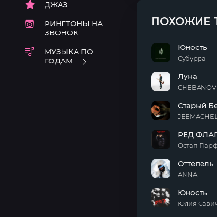
ДЖАЗ
ПОХОЖИЕ 
РИНГТОНЫ НА
ЗВОНОК
Юность
МУЗЫКА ПО
Субурра
ГОДАМ
Юность
Луна
CHEBANOV
Луна
Старый Бе
JEEMACHE
Старый
РЕД ФЛА
Белый
Дом
Остап Пар
(Acoustic
РЕД
version)
Оттепель
ФЛАГ
ANNA
Оттепель
Юность
Юлия Сави
Юность