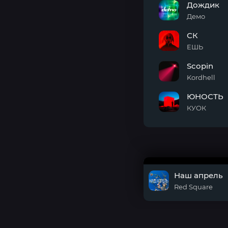
Дождик
Демо
Дождик
СК
ЕШЬ
СК
Scopin
Kordhell
Scopin
ЮНОСТЬ
КУОК
ЮНОСТЬ
Наш апрель
Red Square