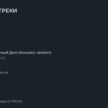
ТРЕКИ
лый Дом (Acoustic version)
LLO
Г
фёнов
чева & ГРАНЖ