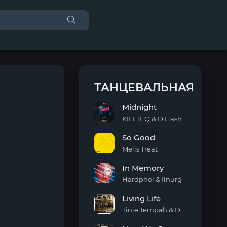
ТАНЦЕВАЛЬНАЯ
Midnight
KILLTEQ & D Hash
Midnight
So Good
Melis Treat
So
In Memory
Good
Hardphol & Ilnurg
In
Living Life
Memory
Tinie Tempah & Daecolm
Living