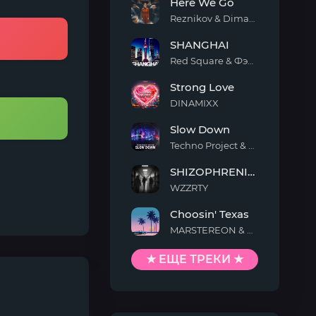
Here We Go
Life
Reznikov & Dimax White
Here
SHANGHAI
We
Go
Red Square & Фэйя & Хаосун
SHANGHAI
Strong Love
DINAMIXX
Strong
Slow Down
Love
Techno Project & Geny Tur
Slow
SHIZOPHRENIA (Slowed)
Down
WZZRTY
SHIZOPHRENIA
Choosin' Texas
(Slowed)
MARSTEREON & Deep Mage & Megan Ashworth
Choosin'
Texas
★ ЕЩЕ ТРЕКИ ★