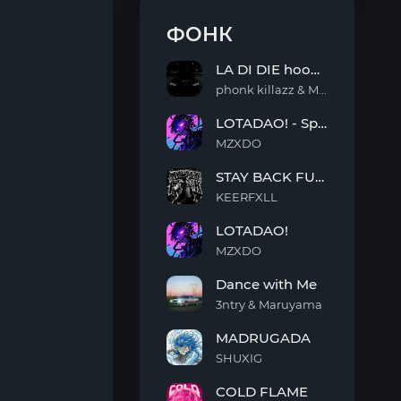
ФОНК
LA DI DIE hoodtrap
phonk killazz & MantiCxrs & Ka$per
LA
LOTADAO! - Sped Up
DI
DIE
MZXDO
hoodtrap
LOTADAO!
STAY BACK FUNK
-
Sped
KEERFXLL
Up
STAY
LOTADAO!
BACK
FUNK
MZXDO
LOTADAO!
Dance with Me
3ntry & Maruyama
Dance
MADRUGADA
with
Me
SHUXIG
MADRUGADA
COLD FLAME