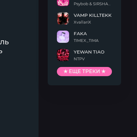
Psybob & SIRSHAAH
COLD
VAMP KILLTEKK
FLAME
XvallariX
VAMP
FAKA
KILLTEKK
ель
TIMEX_TIMA
FAKA
ь
YEWAN TIAO
NTPV
YEWAN
TIAO
★ ЕЩЕ ТРЕКИ ★