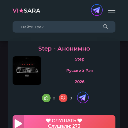
VI★
SARA
Step - Анонимно
Step
Русский Рэп
2026
0
0
СЛУШАТЬ
Слушали: 273