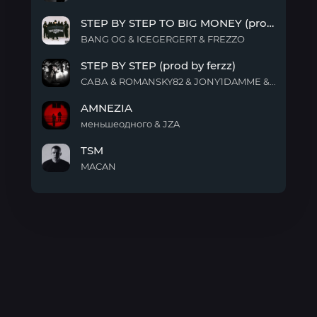
by
Maybach
Воскресная
STEP BY STEP TO BIG MONEY (prod FREZZO)
школа)
BANG OG & ICEGERGERT & FREZZO
STEP
STEP BY STEP (prod by ferzz)
BY
STEP
САВА & ROMANSKY82 & JONY1DAMME & ferzz
TO
STEP
BIG
AMNEZIA
BY
MONEY
STEP
меньшеодного & JZA
(prod
(prod
AMNEZIA
FREZZO)
by
TSM
ferzz)
MACAN
TSM