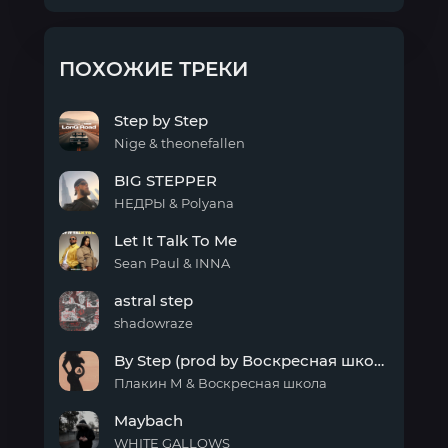
ПОХОЖИЕ ТРЕКИ
Step by Step
Nige & theonefallen
Step
BIG STEPPER
by
Step
НЕДРЫ & Polyana
BIG
Let It Talk To Me
STEPPER
Sean Paul & INNA
Let It
astral step
Talk
To
shadowraze
Me
astral
By Step (prod by Воскресная школа)
step
Плакин М & Воскресная школа
By
Maybach
Step
(prod
WHITE GALLOWS