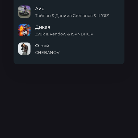
новый
Айс
день
Тайпан & Даниил Степанов & IL'GIZ
Айс
Дикая
Zvuk & Rendow & ISVNBITOV
Дикая
О ней
CHEBANOV
О
ней