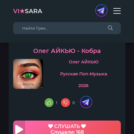
VI★
SARA
Олег АЙКЬЮ - Кобра
Олег АЙКЬЮ
Русская Поп-Музыка
2026
1
0
СЛУШАТЬ
Слушали: 168