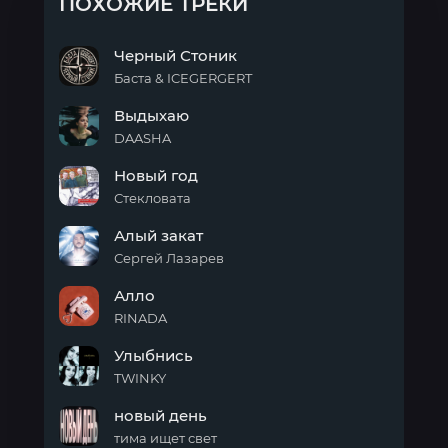
ПОХОЖИЕ ТРЕКИ
Черный Стоник
Баста & ICEGERGERT
Черный
Выдыхаю
Стоник
DAASHA
Выдыхаю
Новый год
Стекловата
Новый
Алый закат
год
Сергей Лазарев
Алый
Алло
закат
RINADA
Алло
Улыбнись
TWINKY
Улыбнись
новый день
тима ищет свет