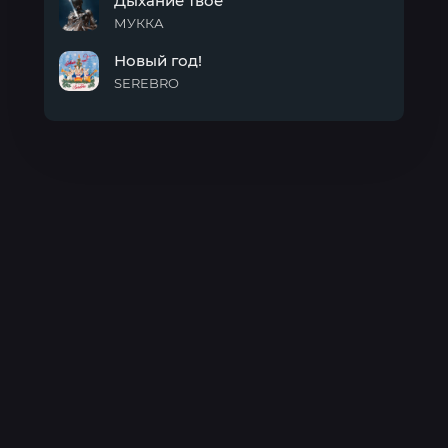
Дыхание твое
день
МУККА
Дыхание
Новый год!
твое
SEREBRO
Новый
год!