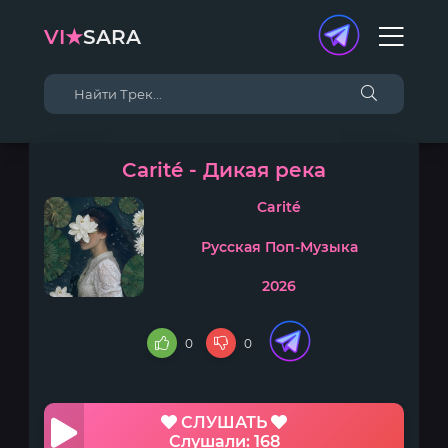
VI★
SARA
Carité - Дикая река
Carité
Русская Поп-Музыка
2026
0
0
СЛУШАТЬ
Слушали: 168