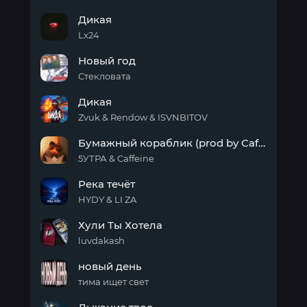
Дикая
Дикая
луна
Lx24
Дикая
Новый год
Стекловата
Новый
Дикая
год
Zvuk & Rendow & ISVNBITOV
Дикая
Бумажный кораблик (prod by Caffeine)
5УТРА & Caffeine
Бумажный
Река течёт
кораблик
(prod
HYDY & LI ZA
by
Река
Caffeine)
Хули Ты Хотела
течёт
luvdakash
Хули
новый день
Ты
Хотела
тима ищет свет
новый