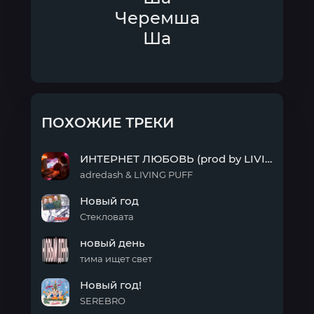
Черемша
Ша
ПОХОЖИЕ ТРЕКИ
ИНТЕРНЕТ ЛЮБОВЬ (prod by LIVING PUFF)
adredash & LIVING PUFF
ИНТЕРНЕТ
Новый год
ЛЮБОВЬ
(prod
Стекловата
by
Новый
LIVING
новый день
год
PUFF)
тима ищет свет
новый
Новый год!
день
SEREBRO