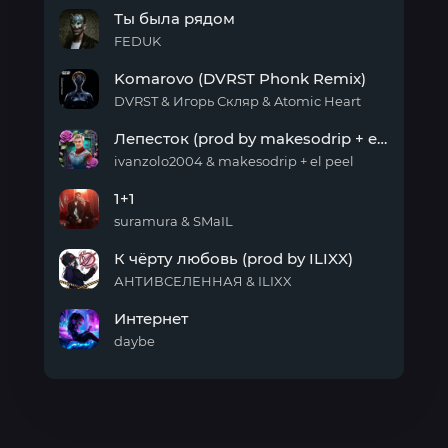
Новый
Ты была рядом
год!
FEDUK
Ты
Komarovo (DVRST Phonk Remix)
была
рядом
DVRST & Игорь Скляр & Atomic Heart
Komarovo
Лепесток (prod by makesodrip + el peel)
(DVRST
Phonk
ivanzolo2004 & makesodrip + el peel
Remix)
Лепесток
1+1
(prod
by
suramura & SMaIL
makesodrip
1+1
+ el
К чёрту любовь (prod by ILIXX)
peel)
АНТИВСЕЛЕННАЯ & ILIXX
К
Интернет
чёрту
любовь
daybe
(prod
Интернет
by
ILIXX)