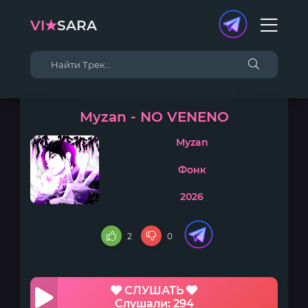
VI★
SARA
Myzan - NO VENENO
Myzan
Фонк
2026
2
0
СЛУШАТЬ
Слушали: 294