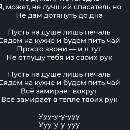
Я, может, не лучший спасатель но
Не дам дотянуть до дна
Пусть на душе лишь печаль
Сядем на кухне и будем пить чай
Просто звони — и я тут
Не отпущу тебя из своих рук
Пусть на душе лишь печаль
Сядем на кухне и будем пить чай
Всё замирает вокруг
Всё замирает в тепле твоих рук
Ууу-у-у-ууу
Ууу-у-у-ууу