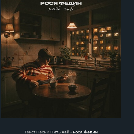
Текст Песни
Пить чай
-
Рося Федин