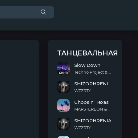
ТАНЦЕВАЛЬНАЯ
Slow Down
Techno Project & Geny Tur
Slow
SHIZOPHRENIA (Slowed)
Down
WZZRTY
SHIZOPHRENIA
Choosin' Texas
(Slowed)
MARSTEREON & Deep Mage & Megan Ashworth
Choosin'
SHIZOPHRENIA
Texas
WZZRTY
SHIZOPHRENIA