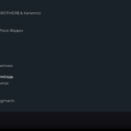
BROTHER$ & Калипсо
Рося Федин
рипник
омощь
мпос
ogmarin