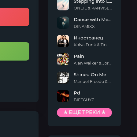
Stepping into Light
ONEIL & KANVISE & ERCODES
Stepping
Dance with Me Tonight
into
Light
DINAMIXX
Dance
Иностранец
with
Me
Kolya Funk & Tin Tin
Tonight
Иностранец
Pain
Alan Walker & Jordan Shaw
Pain
Shined On Me
Manuel Freedo & Scarlett
Shined
Pd
On
Me
BIFFGUYZ
Pd
★ ЕЩЕ ТРЕКИ ★