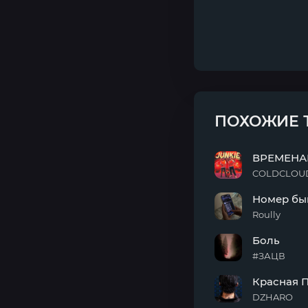
ПОХОЖИЕ 
ВРЕМЕНА
COLDCLOUD
ВРЕМЕНАМИ
Номер бы
Я
ГОРЮ
Roully
Номер
Боль
бывшего
удалён
#ЗАЦВ
Боль
Красная 
DZHARO