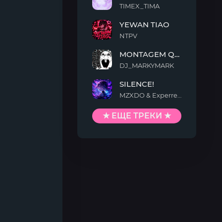
TIMEX_TIMA
FAKA
YEWAN TIAO
NTPV
YEWAN
MONTAGEM QUIMENTO
TIAO
DJ_MARKYMARK
MONTAGEM
SILENCE!
QUIMENTO
MZXDO & Experrent
SILENCE!
★ ЕЩЕ ТРЕКИ ★