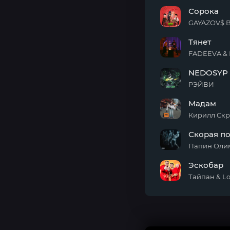
Красная
Сорока
Помада
GAYAZOV$ 
Сорока
Тянет
FADEEVA & 
Тянет
NEDOSYP
РЭЙВИ
NEDOSYP
Мадам
Кирилл Ск
Мадам
Скорая п
Папин Оли
Скорая
Эскобар
помощь
Тайпан & L
Эскобар