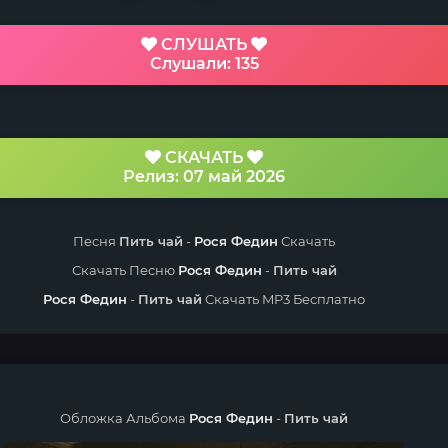
СЛУШАТЬ
Слушали: 135
СКАЧАТЬ
Релиз: 07 май 2026
Песня
Пить чай
-
Рося Федин
Скачать
Скачать Песню
Рося Федин
-
Пить чай
Рося Федин
-
Пить чай
Скачать MP3 Бесплатно
Обложка Альбома
Рося Федин
-
Пить чай