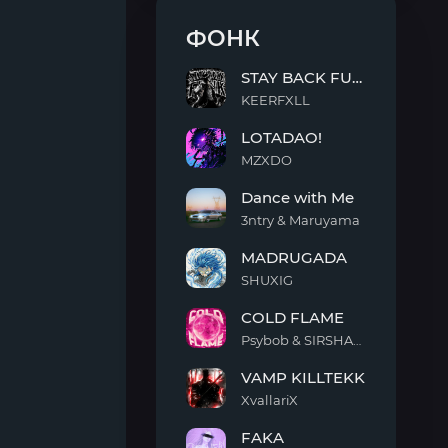
ФОНК
STAY BACK FUNK
KEERFXLL
STAY
LOTADAO!
BACK
FUNK
MZXDO
LOTADAO!
Dance with Me
3ntry & Maruyama
Dance
MADRUGADA
with
Me
SHUXIG
MADRUGADA
COLD FLAME
Psybob & SIRSHAAH
COLD
VAMP KILLTEKK
FLAME
XvallariX
VAMP
FAKA
KILLTEKK