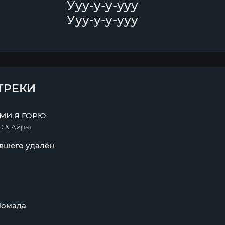
Ууу-у-у-ууу
Ууу-у-у-ууу
ТРЕКИ
МИ Я ГОРЮ
 & Айрат
вшего удалён
Помада