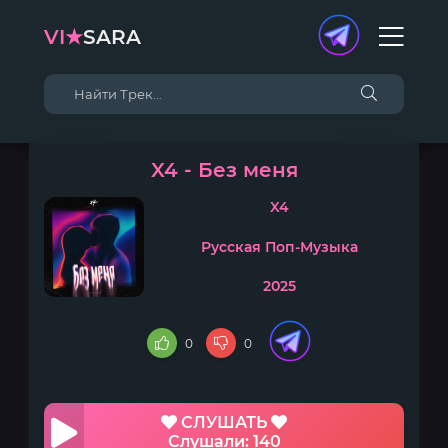
VI★
SARA
X4 - Без меня
X4
Русская Поп-Музыка
2025
0
0
СЛУШАТЬ
Слушали: 140