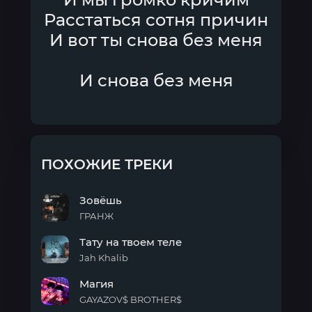
Расстаться сотня причин
И вот ты снова без меня
И снова без меня
ПОХОЖИЕ ТРЕКИ
Зовёшь
ГРАНЖ
Зовёшь
Тату на твоем теле
Jah Khalib
Тату
Магия
на
твоем
GAYAZOV$ BROTHER$