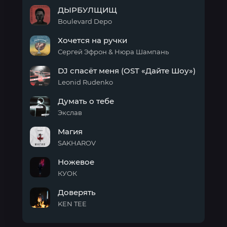
теле
Магия
ДЫРБУЛЩИЩ
Boulevard Depo
ДЫРБУЛЩИЩ
Хочется на ручки
Сергей Эфрон & Нюра Шампань
Хочется
DJ спасёт меня (OST «Дайте Шоу»)
на
ручки
Leonid Rudenko
DJ
Думать о тебе
спасёт
меня
Экслав
(OST
Думать
«Дайте
Магия
о
Шоу»)
тебе
SAKHAROV
Магия
Ножевое
КУОК
Ножевое
Доверять
KEN TEE
Доверять