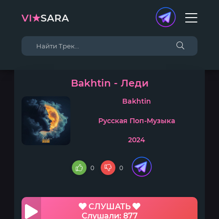
VI★
SARA
Bakhtin - Леди
Bakhtin
Русская Поп-Музыка
2024
0
0
СЛУШАТЬ
Слушали: 877