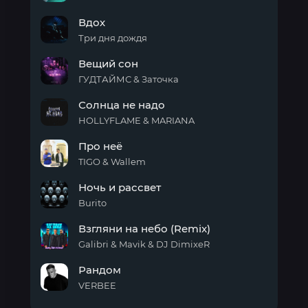
Закрываю
Вдох
глаза
Три дня дождя
Вдох
Вещий сон
ГУДТАЙМС & Заточка
Вещий
Солнца не надо
сон
HOLLYFLAME & MARIANA
Солнца
Про неё
не
надо
TIGO & Wallem
Про
Ночь и рассвет
неё
Burito
Ночь
Взгляни на небо (Remix)
и
рассвет
Galibri & Mavik & DJ DimixeR
Взгляни
Рандом
на
небо
VERBEE
(Remix)
Рандом